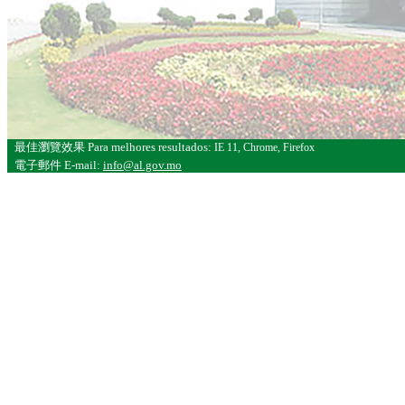
最佳瀏覽效果
Para melhores resultados:
IE 11, Chrome, Firefox
電子郵件
E-mail:
info@al.gov.mo