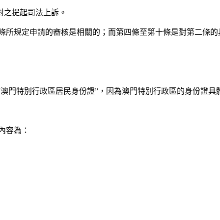
對之提起司法上訴。
一條所規定申請的審核是相關的；而第四條至第十條是對第二條
改為“澳門特別行政區居民身份證”，因為澳門特別行政區的身份證
內容為：