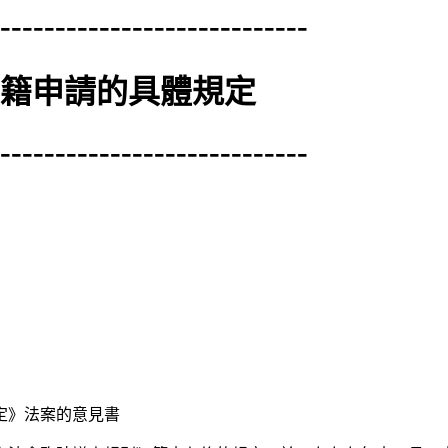
----------------------------
國籍申請的具體規定
----------------------------
定》法案的意見書