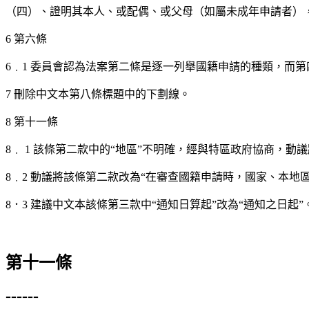
（四）、證明其本人、或配偶、或父母（如屬未成年申請者）
6 第六條
6﹒1 委員會認為法案第二條是逐一列舉國籍申請的種類，而
7 刪除中文本第八條標題中的下劃線。
8 第十一條
8﹒ 1 該條第二款中的“地區”不明確，經與特區政府協商，動議
8﹒2 動議將該條第二款改為“在審查國籍申請時，國家、本
8．3 建議中文本該條第三款中“通知日算起”改為“通知之日起”
第十一條
------