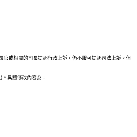
政長官或相關的司長提起行政上訴，仍不服可提起司法上訴。但
提出。具體修改內容為：