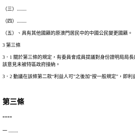
（三）........
（四）........
（五）、具有其他國籍的原澳門居民中的中國公民變更國籍。
3 第三條
3．1 關於第三條的規定，有委員會成員提議對身份證明局局
該意見未被特區政府接納。
3．2 動議在該條第二款“利益人可”之後加“按一般規定”，
第三條
----
一 ........