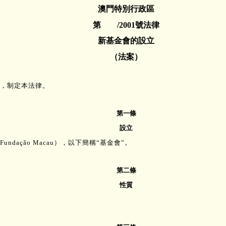
澳門特別行政區
第 /2001號法律
新基金會的設立
（法案）
，制定本法律。
第一條
設立
Fundação Macau
），以下簡稱“基金會”。
第二條
性質