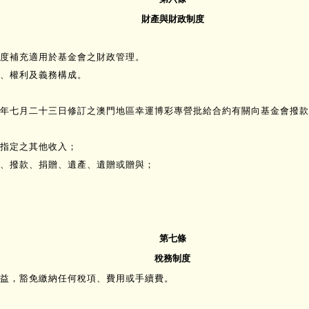
財產與財政制度
度補充適用於基金會之財政管理。
、權利及義務構成。
年七月二十三日修訂之澳門地區幸運博彩專營批給合約有關向基金會撥款
指定之其他收入；
、撥款、捐贈、遺產、遺贈或贈與；
第七條
稅務制度
益，豁免繳納任何稅項、費用或手續費。