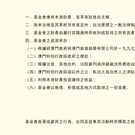
一、基金會擁有本身財產，並享有財政自主權。
二、除本法律及其章程另有規定外，自治實體之一般法律制
三、基金會之財產由履行其職責時所收到或取得之所有資產
四、基金會之資源來自：
（一）根據經澳門政府與澳門旅遊娛樂有限公司於一九九七
（二）澳門特別行政區政府之撥款；
（三）根據法規、其他合約、法院裁判或仲裁裁決而應收或
（四）澳門特別行政區或以外之公、私法人或自然人之津貼
（五）利用本身財產投資賺得之收益；
（六）基金會以無償、有償或其他方式取得之一切資產。
基金會簽署或參與之行為、合同及從事其活動時所獲取之收