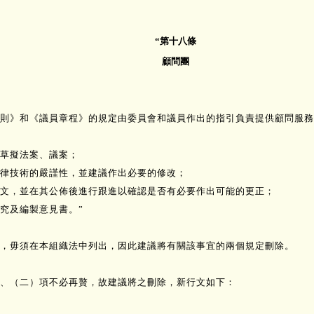
“第十八條
顧問團
則》和《議員章程》的規定由委員會和議員作出的指引負責提供顧問服務
草擬法案、議案；
法律技術的嚴謹性，並建議作出必要的修改；
文，並在其公佈後進行跟進以確認是否有必要作出可能的更正；
究及編製意見書。”
，毋須在本組織法中列出，因此建議將有關該事宜的兩個規定刪除。
、（二）項不必再贅，故建議將之刪除，新行文如下：