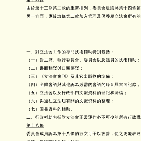
由於第十三條第二款的重新排列，委員會建議將第十四條第
另一方面，應於該條第二款加入管理及保養屬立法會所有的
一、對立法會工作的專門技術輔助特別包括：
（一）對主席、執行委員會、委員會以及議員的技術輔助；
（二）書面翻譯與口頭傳譯；
（三）《立法會會刊》及其它出版物的準備；
（四）全體會議與其他認為必需的會議的錄音與書面記錄；
（五）立法會以及行政部門文獻資料的登記和歸檔；
（六）與過往立法屆有關的文獻資料的整理；
（七）圖書資料的輔助。
二、行政輔助包括對立法會正常運作必不可少的所有行政職
第十八條
委員會成員認為第十八條的行文可予以改善，使之更能表述