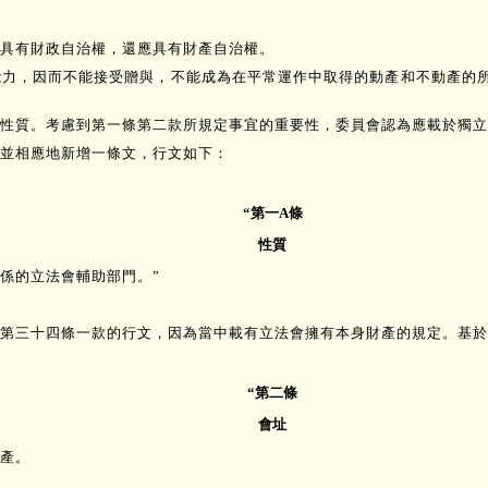
具有財政自治權，還應具有財產自治權。
能力，因而不能接受贈與，不能成為在平常運作中取得的動產和不動產的
性質。考慮到第一條第二款所規定事宜的重要性，委員會認為應載於獨立
並相應地新增一條文，行文如下：
“第一A條
性質
係的立法會輔助部門。”
第三十四條一款的行文，因為當中載有立法會擁有本身財產的規定。基於
“第二條
會址
資產。