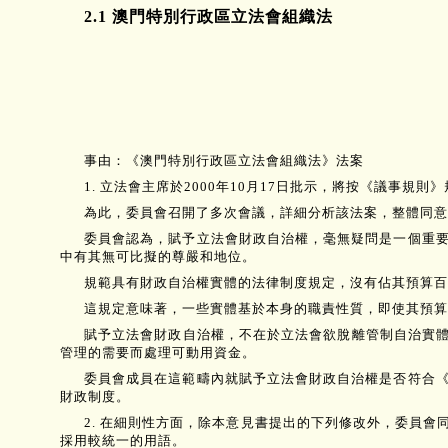
2.1 澳門特別行政區立法會組織法
事由：《澳門特別行政區立法會組織法》法案
1. 立法會主席於2000年10月17日批示，將按《議事
為此，委員會召開了多次會議，詳細分析該法案，整體同意
委員會認為，賦予立法會財政自治權，毫無疑問是一個重
中有其無可比擬的尊嚴和地位。
規範具有財政自治權實體的法律制度規定，沒有佔其預算百
這規定意味著，一些實體基於本身的職責性質，即使其預算
賦予立法會財政自治權，不在於立法會欲脫離管制自治實體
管理的需要而處理可動用資金。
委員會成員在這範疇內就賦予立法會財政自治權是否符合
財政制度。
2. 在細則性方面，除本意見書提出的下列修改外，委員
採用較統一的用語。