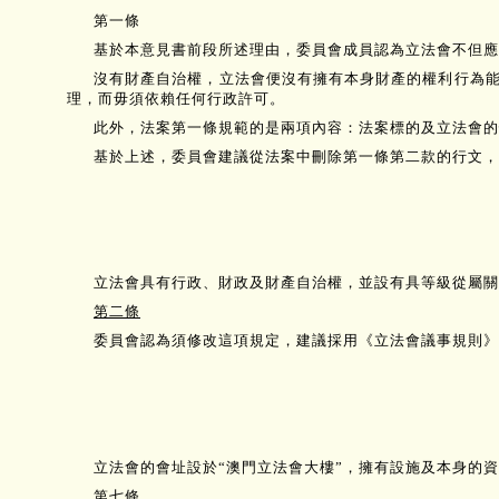
第一條
基於本意見書前段所述理由，委員會成員認為立法會不但應
沒有財產自治權，立法會便沒有擁有本身財產的權利行為
理，而毋須依賴任何行政許可。
此外，法案第一條規範的是兩項內容：法案標的及立法會的
基於上述，委員會建議從法案中刪除第一條第二款的行文，
立法會具有行政、財政及財產自治權，並設有具等級從屬關
第二條
委員會認為須修改這項規定，建議採用《立法會議事規則》
立法會的會址設於“澳門立法會大樓”，擁有設施及本身的
第七條