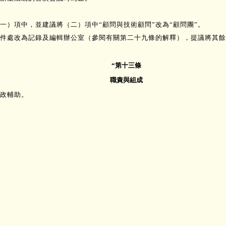
（一）項中，並建議將（二）項中“顧問與技術顧問”改為“顧問團”。
件處改為記錄及編輯辦公室（參閱有關第二十九條的解釋），提議將其餘
“第十三條
職責與組成
政輔助。