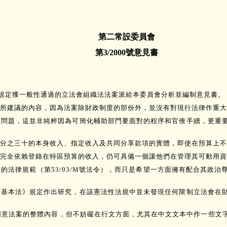
第二常設委員會
第3/2000號意見書
規則》規定獲一般性通過的立法會組織法法案派給本委員會分析並編制意見書。
所建議的內容，因為法案除財政制度的部份外，並沒有對現行法律作重大
要問題，這並非純粹因為可簡化輔助部門要面對的程序和官僚手續，更重
分之三十的本身收入、指定收入及共同分享款項的實體，即使在預算上不
完全依賴登錄在特區預算的收入，仍可具備一個讓他們在管理其可動用資
的法律規範（第53/93/M號法令），而只是希望一方面擁有配合其政
《基本法》規定作出研究，在該憲法性法規中並未發現任何限制立法會在
會同意法案的整體內容，但不妨礙在行文方面，尤其在中文文本中作一些文