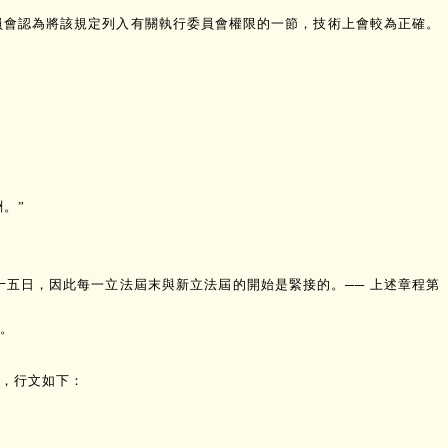
員會認為將該規定列入有關執行委員會權限的一節，技術上會較為正確。
。
。”
五日，因此每一立法屆末與新立法屆的開始是緊接的。── 上述章程第
。
，行文如下：