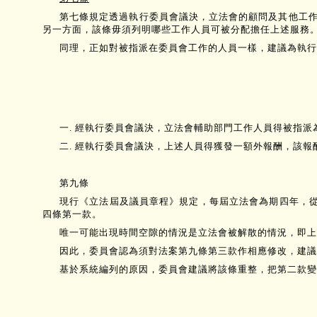
第七條規定透過執行委員會議決，立法會的顧問及其他工
另一方面，該條毋須列明哪些工作人員可被分配擔任上述服務
同理，正如對被指派在委員會工作的人員一樣，建議為執行
一. 經執行委員會議決，立法會輔助部門工作人員得被指
二. 經執行委員會議決，上述人員得獲發一額外報酬，該報
第九條
現行《立法屆及議員章程》規定，每屆立法會為期四年，從
四條第一款。
唯一可能出現時間空隙的情況是立法會被解散的情況，即上
因此，委員會認為須對法案第九條第三款作相應修改，建議將
基於系統編列的原因，委員會建議將該條重整，把第二款變