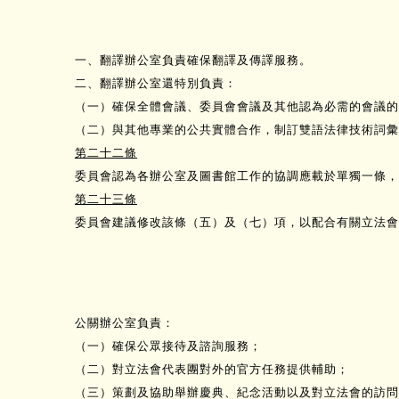
一、翻譯辦公室負責確保翻譯及傳譯服務。
二、翻譯辦公室還特別負責：
（一）確保全體會議、委員會會議及其他認為必需的會議的
（二）與其他專業的公共實體合作，制訂雙語法律技術詞彙
第二十二條
委員會認為各辦公室及圖書館工作的協調應載於單獨一條，
第二十三條
委員會建議修改該條（五）及（七）項，以配合有關立法會接
公關辦公室負責：
（一）確保公眾接待及諮詢服務；
（二）對立法會代表團對外的官方任務提供輔助；
（三）策劃及協助舉辦慶典、紀念活動以及對立法會的訪問