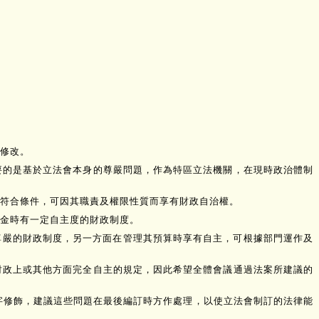
修改。
要的是基於立法會本身的尊嚴問題，作為特區立法機關，在現時政治體制
符合條件，可因其職責及權限性質而享有財政自治權。
金時有一定自主度的財政制度。
治尊嚴的財政制度，另一方面在管理其預算時享有自主，可根據部門運作及
財政上或其他方面完全自主的規定，因此希望全體會議通過法案所建議的
字修飾，建議這些問題在最後編訂時方作處理，以使立法會制訂的法律能