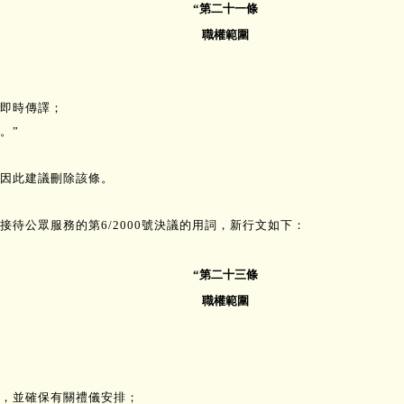
“第二十一條
職權範圍
即時傳譯；
。”
因此建議刪除該條。
待公眾服務的第6/2000號決議的用詞，新行文如下：
“第二十三條
職權範圍
，並確保有關禮儀安排；