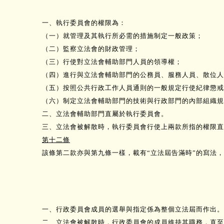
一、執行委員會的權限為：
（一）就管理及其執行所必需的措施制定一般政策；
（二）監察立法會的財政管理；
（三）行使對立法會輔助部門人員的領導權；
（四）進行與立法會輔助部門的公務員、服務人員、散位人
（五）按照公共行政工作人員通則的一般規定行使紀律懲戒
（六）制定立法會輔助部門的技術與行政部門的內部組織
二、立法會輔助部門直屬於執行委員會。
三、立法會被解散時，執行委員會行使上兩款所指的權限直
第十二條
該條第二款亦與第九條一樣，載有“立法屆告滿時”的寫法
一、行政委員會成員的選舉與指定係為整個立法屆而作出。
二、立法會被解散時，行政委員會的成員維持其職務，直至