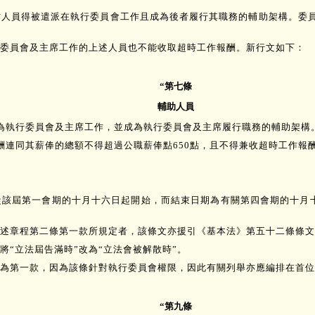
作人員得被遣派在執行委員會工作且成為後者履行其職務的輔助架構。委
。
委員會及主席工作的上述人員也不能收取超時工作報酬。新行文如下：
“第七條
輔助人員
派為執行委員會及主席工作，並成為執行委員會及主席履行職務的輔助架構
酬連同其薪俸的總額不得超過公職薪俸點650點，且不得兼收超時工作報酬
該屆第一會期的十月十六日起開始，而結束日期為有關第四會期的十月十
述章程第二條第一款所規定者，該條文亦援引《基本法》第五十二條條文
“立法屆告滿時”改為“立法會被解散時”。
為第一款，因為該條針對執行委員會權限，因此有關列舉亦應編排在首位
“第九條