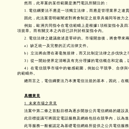
然而，此草案的某些範圍是澳門電訊所關注的：
1. 電信綱要法不應是一項獨立法律，而應是管理業界之連
因此，此法案需明確闡述對將會制定之規章具備同等效力
例如，歐洲共同指令在電信範疇上是根據1項框架指令及
項規章。而有關文本之內容已詳列於框架指令內。
2. 電信法律之建議敘述是零碎的。市場開放後，將會帶來
a）缺乏統一及完整的正式法律文件。
b）立法將由潛在著毫無規律，而又比制定法律之步伐快之
3）從一開始便界定清晰及有充分理據的電信概念和定義，
4）在電信競爭市場中的敏感範圍，例如公平競爭、合併
的範疇外。
總而言之，電信綱要法乃本澳電信法規的基本，因此，在概
具體意見
1. 未來市場之意見
法案中第二條之首點目標為逐步開放公共電信網絡的建設及公用電信
此目標提議可將固定電話服務及網絡包括在競爭內，以為進
此等服務一般被認定為基礎電信網絡所提供之公共電信服務