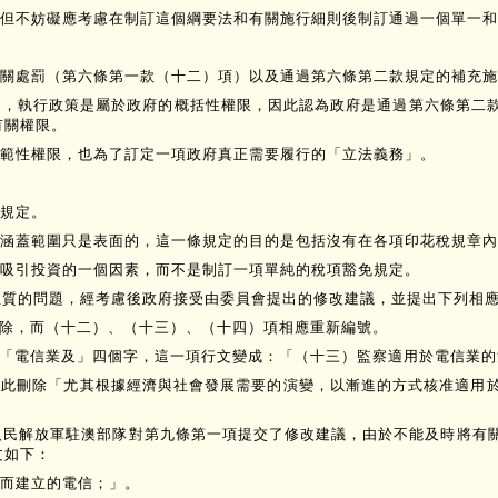
但不妨礙應考慮在制訂這個綱要法和有關施行細則後制訂通過一個單一和
關處罰（第六條第一款（十二）項）以及通過第六條第二款規定的補充施
定，執行政策是屬於政府的概括性權限，因此認為政府是通過第六條第二
有關權限。
範性權限，也為了訂定一項政府真正需要履行的「立法義務」。
規定。
涵蓋範圍只是表面的，這一條規定的目的是包括沒有在各項印花稅規章內
吸引投資的一個因素，而不是制訂一項單純的稅項豁免規定。
術性質的問題，經考慮後政府接受由委員會提出的修改建議，並提出下列相
此刪除，而（十二）、（十三）、（十四）項相應重新編號。
刪除「電信業及」四個字，這一項行文變成：「（十三）監察適用於電信業
複，因此刪除「尤其根據經濟與社會發展需要的演變，以漸進的方式核准適
國人民解放軍駐澳部隊對第九條第一項提交了修改建議，由於不能及時將有
文如下：
而建立的電信；」。