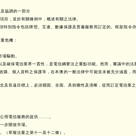
貫及協調的一部分
之項目，並於有關條例中，概述有關之法律。
四項特別指令包括牌照、互連、數據保護及普遍服務而訂定的。框架指令
兩重危機：
市場驅動。
以及確保電信業界一貫性，是電信綱要法之重點功能。然而，審議中的法
與收購、個人資料之保護等，在本澳的一般法律中可能並未被充分涵蓋，
念及長遠目標上，必須穩固、全面、具前瞻性及清晰，從而訂定電信業之
服務的提供.........。
一步開放市場。
。（草擬法案之第十一及十二條）。