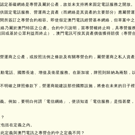
認定基礙網絡是專營及屬於公產，故並未支持將來固定電話服務之開放。
供固定電話服務、營運商之資產（而網絡是其資產的主要部分）應屬營運
間所簽訂之專營合約相容。即使假定澳門電訊經營基本網絡，但草案中之
網絡乃屬於澳門特區之公產。合約中只說明，當專營權終止時，具專營服
贖回或基於公眾利益而終止），澳門電訊可按其資產價值獲得賠償（專營
營運商之公產，或按照法例之條款及有關專營合約，屬營運商之私人資產
流動電話、國際長途、增值及衛星服務。在新加坡，牌照則歸納為兩類，
不明確之牌照條款下，營運商能建設那些國際設施，將會在未來的日子裡
義。例如，要明白何謂「電信綱絡」，便須知道「電信服務」是指甚麼，
務？
被包括在定義之內。
何此定義與澳門電訊之專營合約中之定義不同？