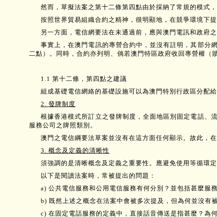
然而，草擬法案之第十二條第四點由於採納了常規的模式，
按照世界貿易組織合約之精神，很明顯地，在競爭環境下提
另一方面，電信網要法在未通過前，應與澳門電訊和政府之
事實上，在澳門電訊的專營合約中，並沒有註明，其部分
二點）。同時，合約亦列明、倘若澳門特區政府收回專營權（
1.1 第十二條，第四點之建議
組成基礎電信網絡的基礎設施可以為澳門特別行政區分配給
2. 發牌制度
根據香港模式所訂立之發牌制度，全面地區別固定電話、
服務公司之牌照類別。
澳門之電信綱要法草案並沒有在這方面任何顯示。故此，在
3. 概念及定義的清晰性
須強調的是清晰概念及定義之重要性。應避免使用等循環定
以下是閱讀法案時，常被提出的問題：
a) 公共電信服務和公用電信服務有何分別？並包括甚麼服
b) 既然上述之概念在法案中會被多次提及，但為何並沒有
c) 在固定電話服務的定義中，直接話音傳送是指甚麼？為