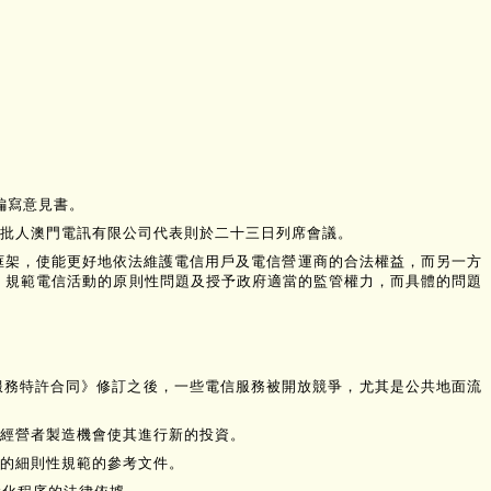
編寫意見書。
批人澳門電訊有限公司代表則於二十三日列席會議。
框架，使能更好地依法維護電信用戶及電信營運商的合法權益，而另一方
，規範電信活動的原則性問題及授予政府適當的監管權力，而具體的問題
服務特許合同》修訂之後，一些電信服務被開放競爭，尤其是公共地面流
經營者製造機會使其進行新的投資。
的細則性規範的參考文件。