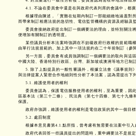
4. 對法案進行一般性分析後，委員會認為需在本地法律
4.1. 不論在委員會中還是在與政府代表列席的會議中，
根據理由陳述，「實難在短期內制訂一部能細緻地涵蓋對
而帶來制訂相應法規的急切性、電信監管機構的資源及經驗及
委員會接納政府提出制訂一個綱要法的理由，並特別關注
便增加有關制訂的透明度。
某些議員分析本法案時強調在不妨礙政府行政權的規範職權
由單行法規規範的。加上其中一項法規約在二十年前制訂（參閱
另一方面，委員會有成員強調制訂一個綱要法的取向與這
中國大陸、香港特別行政區、台灣、新加坡或澳洲等地方已制
5. 除了上點提及的一般性審議外，根據立法會《議事規
與法律提案人緊密合作地細則性分析了本法案，認為需提出下
5.1. 維護使用者的權利
委員會認為，保護電信服務使用者的權利，至為重要，因
區基本法（第三十二條）、民法典（第七十四條、第七十九條和
保護。
政府亦強調，維護使用者的權利是電信政策的其中一個目標
5.2. 處罰制度
根據本意見書第4.1.點所指，曾考慮有無需要在法案中
政府代表回答一些議員提出的問題時，重申綱要法不是規定