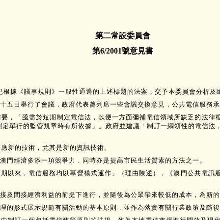
第二常設委員會
第6/2001號意見書
示，將已根據《議事規則》一般性通過的上述標題的法案，交予本委員會分析及
十五日舉行了會議，政府代表曾列席一些會議交換意見，公共電信服務承
的需要，「亟需於短期制定電信法，以便一方面彌補電信領域所缺乏的法律
制定單行的監管規章時有所依據」。政府並建議「制訂一綱領性的電信法
回應新的技術，尤其是新的資訊技術。
澳門經濟多添一項競爭力，同時亦是提高市民生活質素的方法之一。
長期以來，電信服務均以專營模式運作」（理由陳述），《澳門公共電訊
接及間接經濟利益的前提下進行，並隨後為公眾帶來較低的成本，為新的
理的形式展示規範有關活動的基本原則，並作為落實有關行業政策及隨後