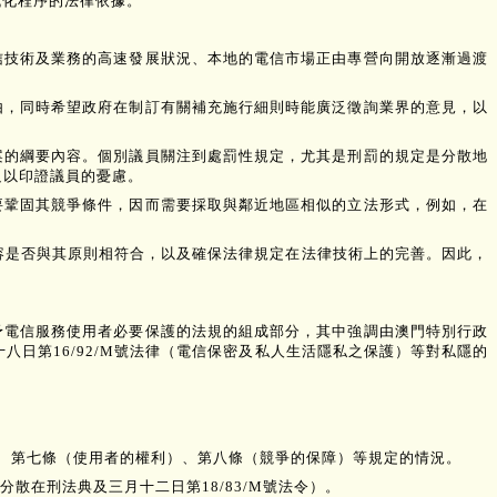
代化程序的法律依據。
信技術及業務的高速發展狀況、本地的電信市場正由專營向開放逐漸過渡
由，同時希望政府在制訂有關補充施行細則時能廣泛徵詢業界的意見，以
案的綱要內容。個別議員關注到處罰性規定，尤其是刑罰的規定是分散地
足以印證議員的憂慮。
要鞏固其競爭條件，因而需要採取與鄰近地區相似的立法形式，例如，在
容是否與其原則相符合，以及確保法律規定在法律技術上的完善。因此，
予電信服務使用者必要保護的法規的組成部分，其中強調由澳門特別行政
日第16/92/M號法律（電信保密及私人生活隱私之保護）等對私隱的
）、第七條（使用者的權利）、第八條（競爭的保障）等規定的情況。
在刑法典及三月十二日第18/83/M號法令）。