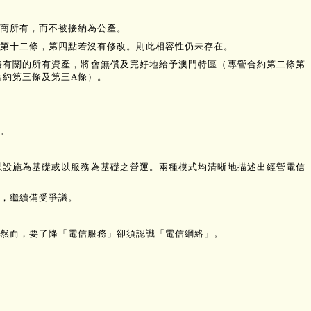
商所有，而不被接納為公產。
第十二條，第四點若沒有修改。則此相容性仍未存在。
務有關的所有資產，將會無償及完好地給予澳門特區（專營合約第二條第
合約第三條及第三A條）。
。
以設施為基礎或以服務為基礎之營運。兩種模式均清晰地描述出經營電信
，繼續備受爭議。
然而，要了降「電信服務」卻須認識「電信綱絡」。