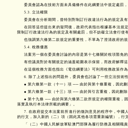
委員會認為在技術方面未具備條件在此綱要法中規定處罰，
5.3. 立法權限
委員會在分析期間，曾特別對制訂行政違法行為的規定及有
在回答這些提出來的疑問後，政府代表指出根據基本法規
限制訂行政違法行為的規定及有關處罰，但不妨礙立法會行使
也強調第六條第二款規定的重要性，不單為了澄清政府的規
5.4. 稅務優惠
法案另一個在委員會討論的內容是第十七條關於稅項豁免的
有些議員對於有關規定的涵蓋範圍表示保留，而政府解釋這
在這個稅務方面也指出《電信綱要法》可利用稅務政策作為
6. 除了上述指出的問題外，委員會也討論了一些立法技
● 第六條第一款（十一）項 ── 由於與第十條重複，因
● 第六條第一款（十三）項 ── 由於與引言重複，因此
● 第十九條 ── 由於與第六條第二款所規定的權限重
落實及執行本法律所載的綱要」。
7. 在政府提交本法案前所進行的徵詢意見的程序中，中
的行文，加入新的（二）項（因此其他各項需重新編號），行
「（二）中國人民解放軍駐澳門部隊為履行防務及相關職責