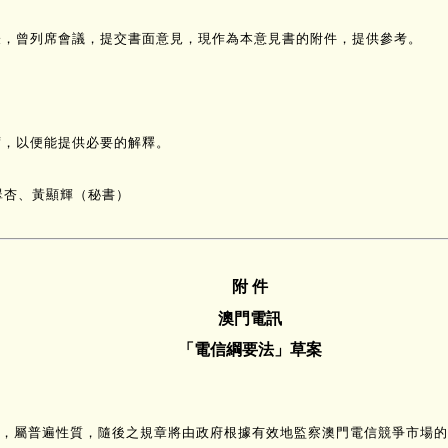
的代表，曾列席會議，提交書面意見，現作為本意見書的附件，提供參考。
；
席，以便能提供必要的解釋。
翠杏、黃顯輝（秘書）
附 件
澳門電訊
「電信綱要法」草案
，屬普遍性質，隨後之規章將由政府根據有效地監察澳門電信競爭市場