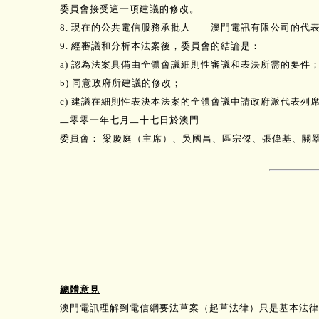
委員會接受這一項建議的修改。
8. 現在的公共電信服務承批人 ── 澳門電訊有限公司
9. 經審議和分析本法案後，委員會的結論是：
a) 認為法案具備由全體會議細則性審議和表決所需的要件
b) 同意政府所建議的修改；
c) 建議在細則性表決本法案的全體會議中請政府派代表列
二零零一年七月二十七日於澳門
委員會： 梁慶庭（主席）、吳國昌、區宗傑、張偉基、關
總體意見
澳門電訊理解到電信綱要法草案（起草法律）只是基本法律