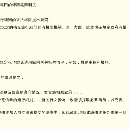
專門的總體處罰制度。
行細則的立法權限提出疑問。
款規定的補充施行細則的有權限機關。另一方面，雖然明確規定政府有權
規定稅項豁免適用範圍所包括的情況，例如，機動車輛和燃料。
應的修改條文：
的法例及規章的遵守情況，並實施相應處罰；」。
用於電信業的施行細則」，新的行文變為「政府須採取必要措施，以充實、
關修改加入向立法會提交的法案中，因此政府現時建議修改第九條第一款