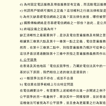
d) 為何固定電話服務及增值服務皆有定義，而流動電話服
e) 何謂用戶號碼可攜性之定義？這項權利之行政法律框架
f) 為何欠缺基礎電信網絡之定義？當法律生效後，哪些被
g) 國際傳輸網絡是否基礎電信網絡之一部份？故此，是公
h) 終端設備之定義為何？
缺乏清晰性之最嚴重例子，是涉及電信普遍服務及有關之普
根據第三條第六點及第十一條第一點之定義，電信普遍服務
然而，在第十三條第二點中。則指普遍服務乃獲許可從事公
這項矛盾須透過刪除第十三條中所指之普遍服務義務而作出
4. 公平競爭
在香港及其他地區「電信反競爭性」乃屬於電信法其中的一
基於以下原因，我們相信上述的做法是適當的：
a) 一般競爭法並不存在，或並不合適
b) 電信業在競爭範疇上引出特定問題
在電信綱要法中，有需要對上述範疇作出進一步闡述之例子
公平競爭的另一有趣例子，牽涉其中一間獲發牌，並於香港
這種做法可被視為不公平競爭，並且會為更嚴重之行為製造