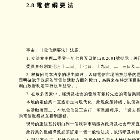
2.8 電 信 綱 要 法
事由：《電信綱要法》法案。
1. 立法會主席二零零一年七月五日第128/2001號批
委員會分別於七月十二日、十七日、十九日、二十三日及二
2. 根據附同本法案的理由陳述，因應電信市場開放競爭
面明確賦予政府監管電信活動方面的權力，為將來在特定項目
則由政府制定單行規章監管」。
3. 在眾多因素中，經濟及社會的發展有賴於先進的電信業
本地的電信業一直逐步走向現代化，此現象須持續，以便為
在活動層面上，本地電信業正進行一項重組程序。「過去
動電信服務及互聯網服務。
現時的重組基於明白到一個競爭市場能為政府及社會帶來直
此行業的重組導致必須訂定一個一般性法規，以清晰及有條