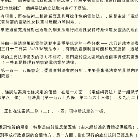
體系中制訂一個包括電信政策原則的法規，作為本地電信市場進行開放及現
都廣泛地就制訂一個綱要法的立法取向進行了辯論。
所有項目，而在技術上相當嚴謹及具可操作性的電信法」，這是由於「電
監管所需的靈活性及快速回應能力等因素」。
將來透過補充措施對已通過的綱要法進行細則性規範時應快速及靈活的理
時由一個法規規範電信活動中最重要規定的一些好處 ── 此乃超越本法
三月十二日第18/83/M號法令），有關的處罰制度可能和現實脫節，這
區域的主要法律體系的取向不相符。澳門處於亞太區域的這個事實使其需
訂了一整套易於理解的規範電信業的法律。
則》第一百一十八條規定，委員會對法案的分析，主要是審議法案的具體內
列問題：
此，強調法案第七條規定的優點，在這一方面，《電信綱要法》是一組賦
第八十條）、刑法典（第一百八十八條、第二百六十三條）、及九月二十八
，正如在法案第二條（二）、（四）項中所規定的一樣。
引入處罰性質的規定，特別是由於違反第五條（由未經核准的實體提供服務
刑事或行政處罰的合適地方，另一方面，指出現行的處罰規則已經足夠（分散