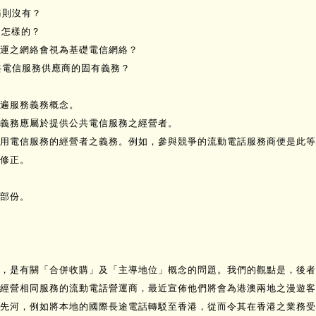
務則沒有？
是怎樣的？
營運之網絡會視為基礎電信網絡？
共電信服務供應商的固有義務？
遍服務義務概念。
義務應屬於提供公共電信服務之經營者。
用電信服務的經營者之義務。例如，參與競爭的流動電話服務商便是此等
修正。
部份。
，是有關「合併收購」及「主導地位」概念的問題。我們的觀點是，後者
經營相同服務的流動電話營運商，最近宣佈他們將會為港澳兩地之漫遊
先河，例如將本地的國際長途電話轉駁至香港，從而令其在香港之業務受