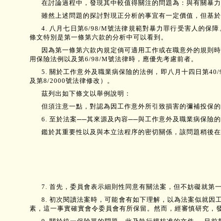
在討論過程中，發現其中較值得關注的問題為：與有關暴力
雖然上述問題的探討對現正分析的事宜有一定價值，但基於
4. 八月七日第6/98/M號法律規範對暴力罪行受害人
條文特別是第一條第六款的分析中可以看到。
因為第一條第六款內規定倘可適用工作或在職意外的規則時
用保險法例以及第6/98/M號法律時，應優先考慮前者。
5. 關於工作意外及職業病保險的法例，即八月十四日第40/
及第8/2000號法律修改）。
茲列出如下條文以舉例說明：
但須注意一點，對認為因工作意外所引致損害的彌補投保的強
6. 至於法案──其來源及內容──與工作意外及職業病保
鑑於其重要性以及與本立法程序的密切關係，該問題稍後在
7. 首先，委員會表示細則性同意有關法案，但不妨礙就第
8. 初次閱讀法案時，可能會有如下理解，以為法案似就
素，這一事實確實會令委員會有所保留。然而，經審慎研究，