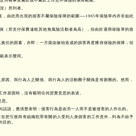
界定何種事實屬於或不屬於工作意外保險的保障範圍。
況）所列者。
生，由此而出現的損害不屬保險保障的範圍──1985年保險單內并非如此
保（所支付保費遠較其他無風險活動者為高），但由於適用保險單的規
其責任的因素，亦即：一方面由搶劫造成的損害再度獲得保險的保障；但
範表示贊同。
人原因、與行為人之關係、與行為人的活動圈子關係是有困難的。然而，
非工作原因時，沒有載明任何證實意思的表述。
意思。
換句話說，應清楚表明：侵害行為是由另一人而不是被侵害的人作出的。
在把引致與有組織犯罪有關的人受到人身損害的工作意外...列為不給予
的目的。