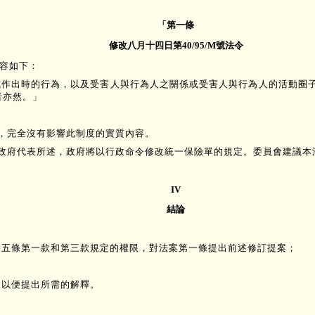
「第一條
修改八月十四日第40/95/M號法令
內容如下：
前或作出時的行為，以及受害人與行為人之關係或受害人與行為人的活動圈
者亦然。」
改，完全沒有影響此制度的實質內容。
根據政府代表所述，政府將以行政命令修改統一保險單的規定。委員會建議
IV
結論
百零五條第一款和第三款規定的權限，對法案第一條提出前述修訂提案；
，以便提出所需的解釋。