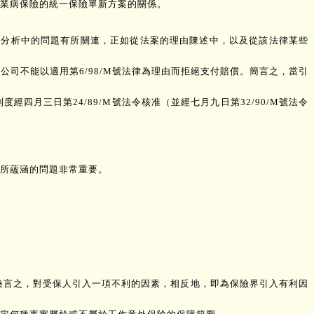
業病保險的統一保險單新方案的關係。
前在分析中的問題有所關連，正如從法案的理由陳述中，以及從該法律某些
司不能以適用第6/98/M號法律為理由而拒絕支付賠償。簡言之，當引
經四月三日第24/89/M號法令核准（並經七月九日第32/90/M號法令
案所蘊涵的問題非常重要。
換言之，對受保人引入一項不利的因素，相反地，即為保險界引入有利因