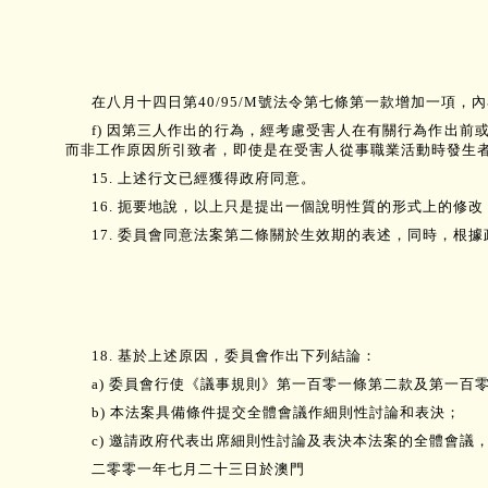
在八月十四日第40/95/M號法令第七條第一款增加一項，
f) 因第三人作出的行為，經考慮受害人在有關行為作出
而非工作原因所引致者，即使是在受害人從事職業活動時發生
15. 上述行文已經獲得政府同意。
16. 扼要地說，以上只是提出一個說明性質的形式上的修
17. 委員會同意法案第二條關於生效期的表述，同時，
18. 基於上述原因，委員會作出下列結論：
a) 委員會行使《議事規則》第一百零一條第二款及第一
b) 本法案具備條件提交全體會議作細則性討論和表決；
c) 邀請政府代表出席細則性討論及表決本法案的全體會議
二零零一年七月二十三日於澳門