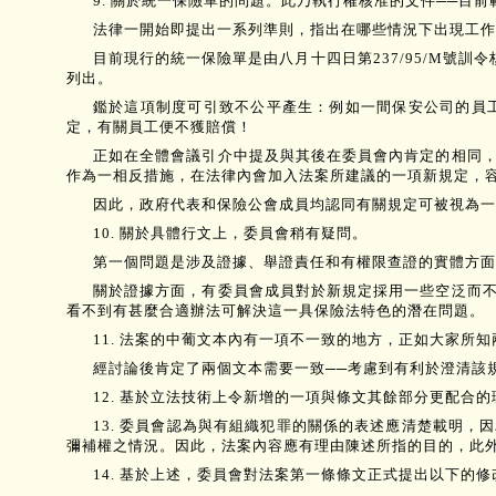
9. 關於統一保險單的問題。此乃執行權核准的文件──
法律一開始即提出一系列準則，指出在哪些情況下出現工作
目前現行的統一保險單是由八月十四日第237/95/M號
列出。
鑑於這項制度可引致不公平產生：例如一間保安公司的員
定，有關員工便不獲賠償！
正如在全體會議引介中提及與其後在委員會內肯定的相同
作為一相反措施，在法律內會加入法案所建議的一項新規定，
因此，政府代表和保險公會成員均認同有關規定可被視為一
10. 關於具體行文上，委員會稍有疑問。
第一個問題是涉及證據、舉證責任和有權限查證的實體方面
關於證據方面，有委員會成員對於新規定採用一些空泛而
看不到有甚麼合適辦法可解決這一具保險法特色的潛在問題。
11. 法案的中葡文本內有一項不一致的地方，正如大家
經討論後肯定了兩個文本需要一致──考慮到有利於澄清該
12. 基於立法技術上令新增的一項與條文其餘部分更配
13. 委員會認為與有組織犯罪的關係的表述應清楚載明，
彌補權之情況。因此，法案內容應有理由陳述所指的目的，此外
14. 基於上述，委員會對法案第一條條文正式提出以下的修