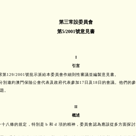
第三常設委員會
第5/2001號意見書
I
引言
主席第129/2001號批示派給本委員會作細則性審議並編製意見書。
議，并分別邀約澳門保險公會代表及政府代表參加17日及18日的會議。他
題。
II
概述
一十八條的規定，特別是 b 和 d 項的精神，委員會認為應該從多方面探