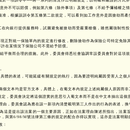
目前載於一項訓令中──將一系列的情況作出明細規定，以明確和嚴謹的方式
意外不可以賠償，例如第六條（除外事項）及第七條（不給予彌補權之情
訓令核准，根據該訓令第五條第二款規定，可以看到如工作意外是因搶劫而產
工在向銀行提供服務時，試圖避免被搶劫而受嚴重槍傷，雖然屬強制性投
，現正對統一保險單內的規定進行修改，刪除搶劫作為保險公司特定免除
容許在某情況下保險公司不需給予賠償。
組平衡而合理的措施。此外，委員會得悉社會協調常設委員會對於這項規
。
不具體的表述，可能延緩有關規定的執行，因為要證明純屬因受害人之個
所知兩個文本均是官方文本，具體上，在葡文本內規定上述純屬個人原因而
規定，委員會決定將這個證實的意思引入葡文本而不是在中文本抽出這個
合的理由，委員會認為應在該一新項內清楚載明第三人作出的行為的表述，
因為這是提出該法案的一個主要原因，正如在法案理由陳述所指出，法案旨
，與第6/98/M號法律第三條的規定的配合亦得以實現，這亦是法案明顯
改：