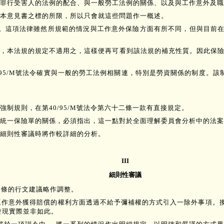
罪行受害人的法例的配合、與一般勞工法例的關係、以及與工作意外及職
本意見書之標的所限，所以只會就這些問題作一概述。
的保障。這項法律雖然所規範的情況與工作意外保險方面有所不同，但與目
，本法規的規定不適用之，這樣便再可看到該法規的補充性質。因此保險公
95/M號法令確實與一般的勞工法例相關連，特別是勞資關係的制度。該制度
制規則，在第40/95/M號法令第六十二條一款有直接規定。
險的統一保險單的關係，必須指出，這一點對於全面理解委員會分析中的法
細則性審議時將作較詳細的分析。
III
細則性審議
一條的行文建議略作調整。
因工作意外獲得賠償的權利方面透過不給予彌補權的方式引入一除外事項。
發現實際並非如此。