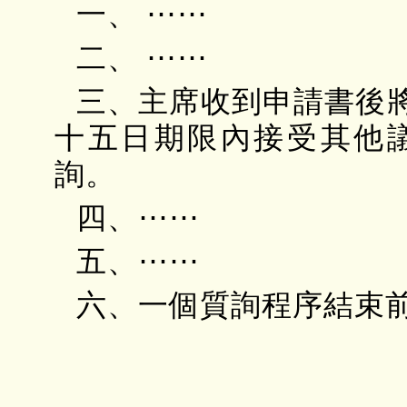
一、 ⋯⋯
二、 ⋯⋯
三、主席收到申請書後
十五日期限內接受其他
詢。
四、⋯⋯
五、⋯⋯
六、一個質詢程序結束