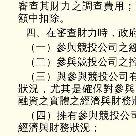
審查其財力之調查費用；
額中扣除。
四、在審查財力時，政
（一）參與競投公司之
（二）參與競投公司之
（三）與參與競投公司
狀況，尤其是確保對參與
融資之實體之經濟與財務
（四）擁有參與競投公司
經濟與財務狀況；