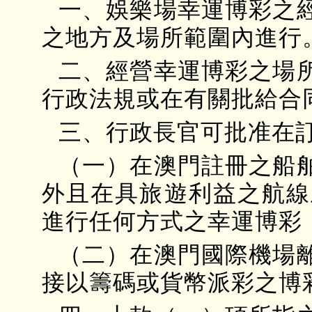
一、娛樂場幸運博彩之
之地方及場所範圍內進行
二、經營幸運博彩之場
行政法規或在有關批給合
三、行政長官可批准在
（一）在澳門註冊之船
外且在具旅遊利益之航線
進行任何方式之幸運博彩
（二）在澳門國際機場
接以籌碼或貨幣派彩之博