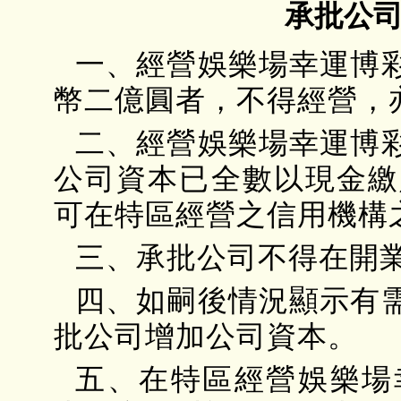
承批公
一、經營娛樂場幸運博
幣二億圓者，不得經營，
二、經營娛樂場幸運博
公司資本已全數以現金繳
可在特區經營之信用機構
三、承批公司不得在開
四、如嗣後情況顯示有
批公司增加公司資本。
五、在特區經營娛樂場