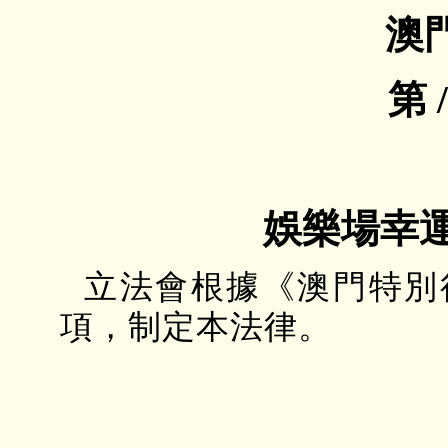
澳
第 
娛樂場幸
立法會根據《澳門特別
項，制定本法律。