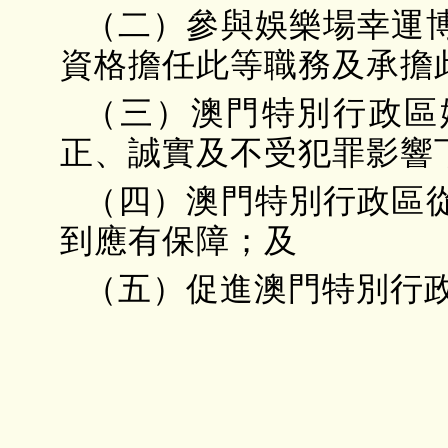
（二）參與娛樂場幸運
資格擔任此等職務及承擔
（三）澳門特別行政區
正、誠實及不受犯罪影響
（四）澳門特別行政區
到應有保障；及
（五）促進澳門特別行