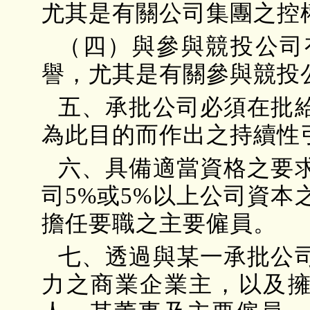
尤其是有關公司集團之控
（四）與參與競投公司
譽，尤其是有關參與競投
五、承批公司必須在批
為此目的而作出之持續性
六、具備適當資格之要
司5%或5%以上公司資
擔任要職之主要僱員。
七、透過與某一承批公
力之商業企業主，以及擁