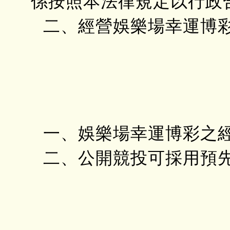
係按照本法律規定以行政
二、經營娛樂場幸運博
一、娛樂場幸運博彩之
二、公開競投可採用預