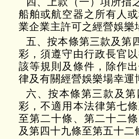
四、上款（一）項所指
船舶或航空器之所有人或
業企業主許可之經營娛樂
五、按本條第三款及第
彩，須遵守由行政長官以
該等規則及條件，除作出
律及有關經營娛樂場幸運
六、按本條第三款及第
彩，不適用本法律第七條
至第二十條、第二十二條
及第四十九條至第五十二