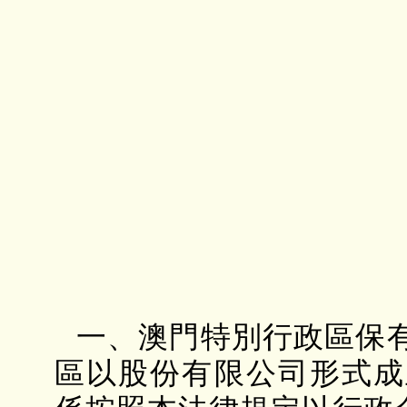
一、澳門特別行政區保
區以股份有限公司形式成