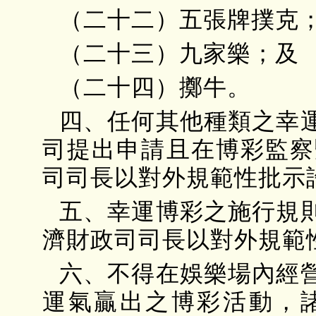
（二十二）五張牌撲克
（二十三）九家樂；及
（二十四）擲牛。
四、任何其他種類之幸
司提出申請且在博彩監察
司司長以對外規範性批示
五、幸運博彩之施行規
濟財政司司長以對外規範
六、不得在娛樂場內經
運氣贏出之博彩活動，