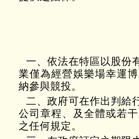
一、依法在特區以股份
業僅為經營娛樂場幸運博
納參與競投。
二、政府可在作出判給
公司章程、及全體或若干
之任何規定。