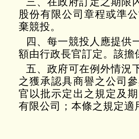
三、在政府訂定之期限
股份有限公司章程或準公
棄競投。
四、每一競投人應提供
額由行政長官訂定。該擔
五、政府可在例外情況
之獲承認具商譽之公司參
官以批示定出之規定及期
有限公司；本條之規定適