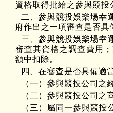
資格取得批給之參與競投
二、參與競投娛樂場幸
府作出之一項審查是否具
三、參與競投娛樂場幸
審查其資格之調查費用；
額中扣除。
四、在審查是否具備適
（一）參與競投公司之
（二）參與競投公司之
（三）屬同一參與競投