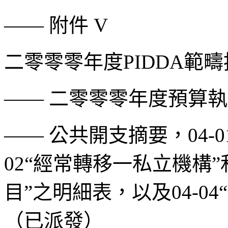
——
附件
V
二零零零年度
PIDDA
範疇
——
二零零零年度預算執
——
公共開支摘要，
04-0
02“
經常轉移一私立機構
”
目
”
之明細表，以及
04-04“
（已派發）