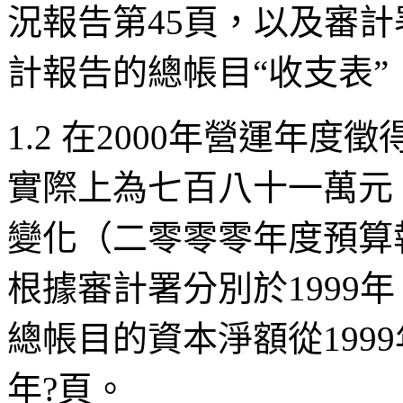
況報告第
45
頁，以及審計
計報告的總帳目
“
收支表
”
1.2
在
2000
年營運年度徵
實際上為七百八十一萬元
變化（二零零零年度預算
根據審計署分別於
1999
年
總帳目的資本淨額從
1999
年?頁。