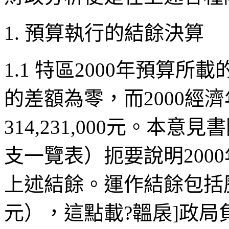
1.
預算執行的結餘決算
1.1
特區
2000
年預算所載
的差額為零，而
2000
經濟
314,231,000
元。本意見書
支一覽表）扼要說明
2000
上述結餘。運作結餘包括
元），這點載?韞扆
]
政局