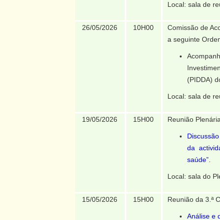
Local: sala de re
26/05/2026
10H00
Comissão de Aco
a seguinte Orde
Acompanha
Investim
(PIDDA) d
Local: sala de re
19/05/2026
15H00
Reunião Plenária
Discussão 
da activi
saúde”.
Local: sala do Pl
15/05/2026
15H00
Reunião da 3.ª 
Análise e 