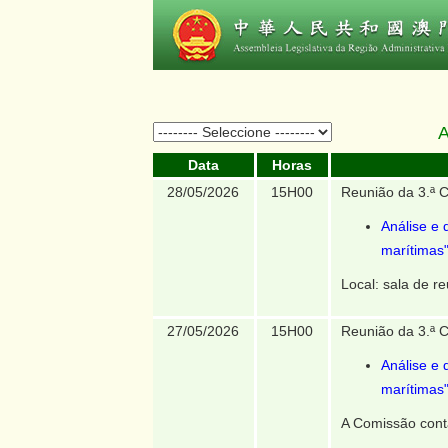
A
Data
Horas
28/05/2026
15H00
Reunião da 3.ª 
Análise e 
marítimas"
Local: sala de re
27/05/2026
15H00
Reunião da 3.ª 
Análise e 
marítimas"
A Comissão cont