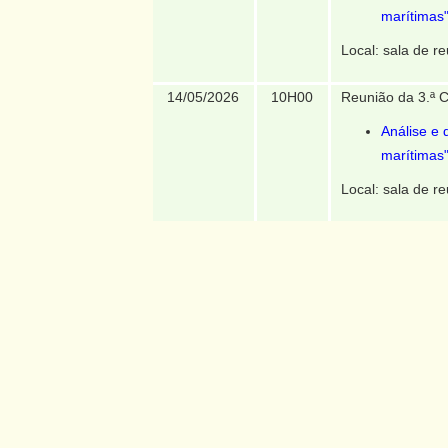
marítimas"
Local: sala de re
14/05/2026
10H00
Reunião da 3.ª 
Análise e 
marítimas"
Local: sala de re