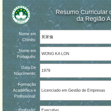
Resumo Curricular 
da Região A
Nome em
黃家倫
Chinês:
Nome em
WONG KA LON
Português:
Data De
1979
Nascimento:
Formação
Académica e
Licenciado em Gestão de Empresas
Profissional:
Profissão:
Executivo