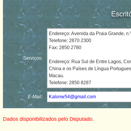
Escrit
Endereço: Avenida da Praia Grande, n.º
Telefone: 2870 2300
Fax: 2850 2780
Serviços:
Endereço: Rua Sul de Entre Lagos, Co
China e os Países de Língua Portugues
Macau.
Telefone: 2850 8287
E-Mail:
Kalonw54@gmail.com
Dados disponibilizados pelo Deputado.