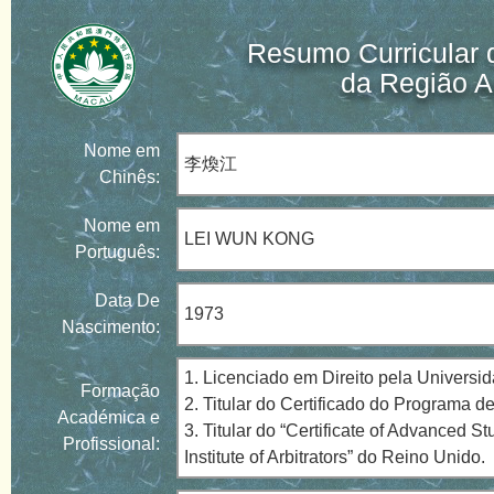
Resumo Curricular 
da Região A
Nome em
李煥江
Chinês:
Nome em
LEI WUN KONG
Português:
Data De
1973
Nascimento:
1. Licenciado em Direito pela Univers
Formação
2. Titular do Certificado do Programa d
Académica e
3. Titular do “Certificate of Advanced 
Profissional:
Institute of Arbitrators” do Reino Unido.