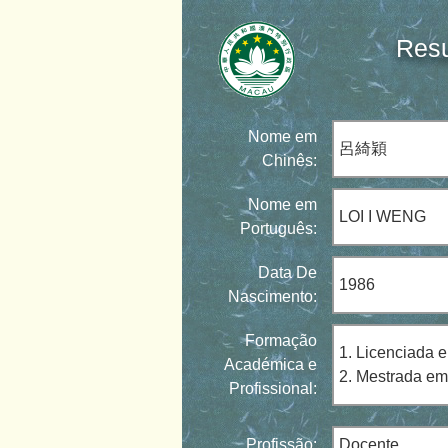
Resu
Nome em
呂綺穎
Chinês:
Nome em
LOI I WENG
Português:
Data De
1986
Nascimento:
Formação
1. Licenciada 
Académica e
2. Mestrada em
Profissional:
Profissão:
Docente