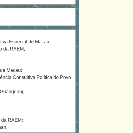
tiva Especial de Macau;
no da RAEM;
 de Macau;
ncia Consultiva Política do Povo
e Guangdong.
o da RAEM;
han.