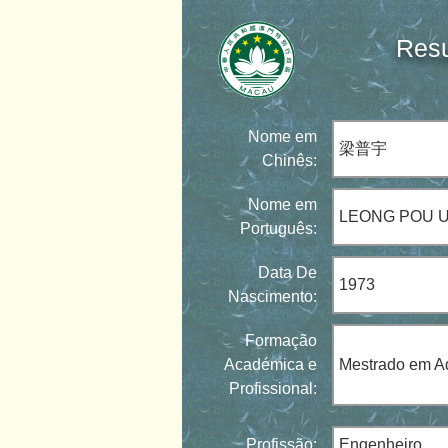
Resu
Nome em
梁普宇
Chinês:
Nome em
LEONG POU 
Português:
Data De
1973
Nascimento:
Formação
Académica e
Mestrado em Ad
Profissional:
Profissão:
Engenheiro