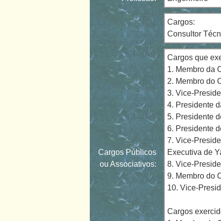
Cargos:
Consultor Técn
Cargos que exe
1. Membro da C
2. Membro do C
3. Vice-Presid
4. Presidente
5. Presidente 
6. Presidente 
7. Vice-Presid
Cargos Públicos
Executiva de Y
ou Associativos:
8. Vice-Presid
9. Membro do C
10. Vice-Presi
Cargos exercid