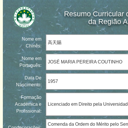
Resumo Curricular 
da Região A
Nome em
高天賜
Chinês:
Nome em
JOSÉ MARIA PEREIRA COUTINHO
Português:
Data De
1957
Nascimento:
Formação
Académica e
Licenciado em Direito pela Universida
Profissional:
Comenda da Ordem do Mérito pelo Senho
Condecorações: