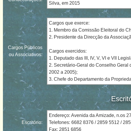
Silva, em 2015
Cargos que exerce:
1. Membro da Comissão Eleitoral do Ch
2. Presidente da Direcção da Associaç
Cargos Públicos
Cargos exercidos:
ou Associativos:
1. Deputado das III, IV, V, VI e VII Legi
2. Secretário-Geral do Conselho Geral 
2002 a 2005);
3. Chefe do Departamento da Proprieda
Escrit
Endereço: Avenida da Amizade, n.os 2
Escritório:
Telefones: 6682 8376 / 2859 5512 / 28
Fax: 2851 6856