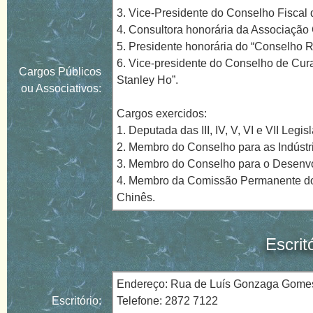
3. Vice-Presidente do Conselho Fiscal
4. Consultora honorária da Associação
5. Presidente honorária do “Conselho 
6. Vice-presidente do Conselho de Cur
Cargos Públicos
Stanley Ho”.
ou Associativos:
Cargos exercidos:
1. Deputada das III, IV, V, VI e VII Legi
2. Membro do Conselho para as Indústr
3. Membro do Conselho para o Desenvol
4. Membro da Comissão Permanente do C
Chinês.
Escrit
Endereço: Rua de Luís Gonzaga Gomes, 
Escritório:
Telefone: 2872 7122