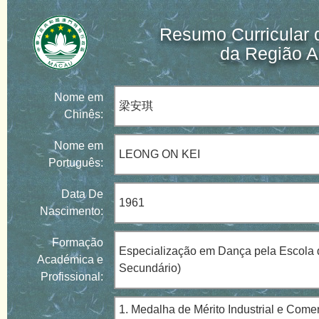
Resumo Curricular 
da Região A
Nome em
梁安琪
Chinês:
Nome em
LEONG ON KEI
Português:
Data De
1961
Nascimento:
Formação
Especialização em Dança pela Escola 
Académica e
Secundário)
Profissional:
1. Medalha de Mérito Industrial e Come