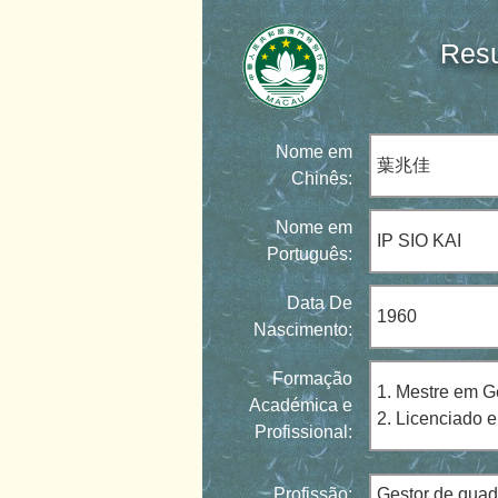
Resu
Nome em
葉兆佳
Chinês:
Nome em
IP SIO KAI
Português:
Data De
1960
Nascimento:
Formação
1. Mestre em G
Académica e
2. Licenciado 
Profissional:
Profissão:
Gestor de quad