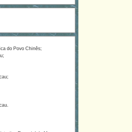
ica do Povo Chinês;
u;
cau;
cau.