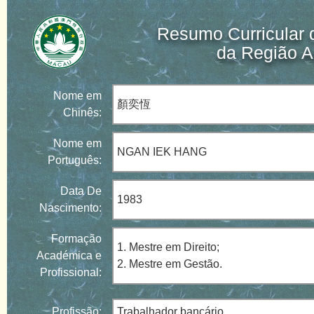
Resumo Curricular 
da Região A
Nome em
顏奕恆
Chinês:
Nome em
NGAN IEK HANG
Português:
Data De
1983
Nascimento:
Formação
1. Mestre em Direito;
Académica e
2. Mestre em Gestão.
Profissional:
Profissão:
Trabalhador bancário