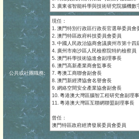
3. 廣東省智能科學與技術研究院腦機
現任：
1. 澳門特別行政區行政長官選舉委員會
2. 澳門特區政府科技委員會委員
3. 中國人民政治協商會議廣州市第十四
4. 廣州市南沙區人民檢察院特約檢察員
5. 澳門科學技術協進會副理事長
6. 澳門高新產業商會監事長
公共或社團職務:
7. 粵澳工商聯會副會長
8. 澳門新經濟協會名譽會長
9. 網絡空間安全產業協會副會長
10. 粵港澳大灣區腦智工程研究會副理
11. 粵港澳大灣區互聯網聯盟副理事長
曾任：
澳門特區政府經濟發展委員會委員