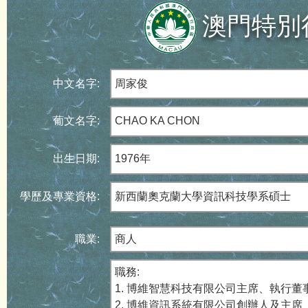
澳門特別
中文名字:
周家俊
葡文名字:
CHAO KA CHON
出生日期:
1976年
學歷及專業資格:
新西蘭奧克蘭大學資訊科技學系碩士
職業:
商人
職務:
1. 博維智慧科技有限公司主席、執行董
2. 博維資訊系統有限公司創辦人及主席