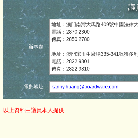
議
地址：澳門南灣大馬路409號中國法律大
電話：2870 2300
傳真：2850 2780
辦事處:
地址：澳門宋玉生廣場335-341號獲多利
電話：2822 9801
傳真：2822 9810
電郵地址:
kanny.huang@boardware.com
以上資料由議員本人提供