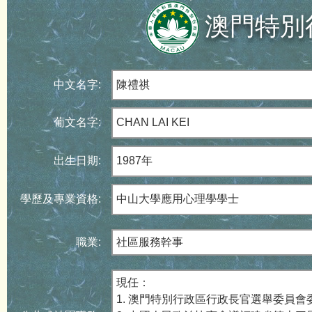
澳門特別
中文名字:
陳禮祺
葡文名字:
CHAN LAI KEI
出生日期:
1987年
學歷及專業資格:
中山大學應用心理學學士
職業:
社區服務幹事
現任：
1. 澳門特別行政區行政長官選舉委員會