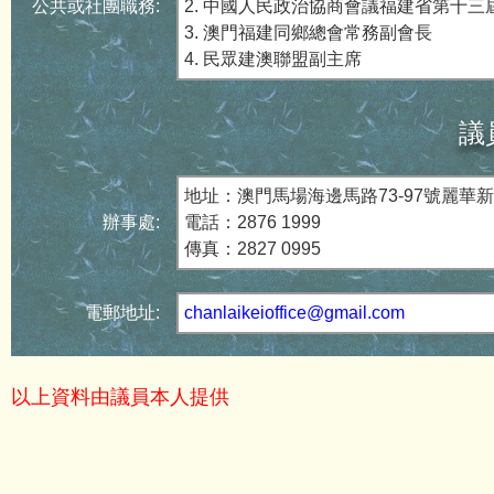
公共或社團職務:
2. 中國人民政治協商會議福建省第十三
3. 澳門福建同鄉總會常務副會長
4. 民眾建澳聯盟副主席
議
地址：澳門馬場海邊馬路73-97號麗華
辦事處:
電話：2876 1999
傳真：2827 0995
電郵地址:
chanlaikeioffice@gmail.com
以上資料由議員本人提供