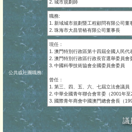
2. 城市規劃師
職務:
1. 新域城市規劃暨工程顧問有限公司董
2. 珠海市大昌管樁有限公司董事長
現任：
1. 澳門特別行政區第十四屆全國人民代
2. 澳門特別行政區行政長官選舉委員會
3. 中國科學技術協會全國委員會委員
公共或社團職務:
曾任：
1. 第三、四、五、六、七屆立法會議員
2. 中華全國青年聯合會常委（2001年至
3. 國際青年商會中國澳門總會會長（199
議