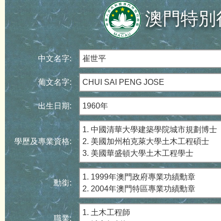
澳門特別
中文名字:
崔世平
葡文名字:
CHUI SAI PENG JOSE
出生日期:
1960年
1. 中國清華大學建築學院城市規劃博士
學歷及專業資格:
2. 美國加州柏克萊大學土木工程碩士
3. 美國華盛頓大學土木工程學士
1. 1999年澳門政府專業功績勳章
勳銜:
2. 2004年澳門特區專業功績勳章
1. 土木工程師
職業: