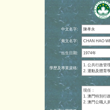
中文名字:
陳孝永
葡文名字:
CHAN HAO W
出生日期:
1974年
1. 公共行政管
學歷及專業資格:
2. 運動及體育
現任：
1. 澳門特別
2. 澳門公職