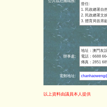
公共或社團職務:
曾任:
1. 民政總署
2. 民政總署
3. 體育局首
地址：澳門友誼
辦事處:
電話：6688 664
傳真：2851 68
電郵地址:
chanhaoweng@
以上資料由議員本人提供