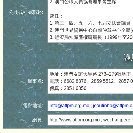
2. 澳門公職人員協會理事會主席
公共或社團職務:
曾任：
1. 第三、四、五、六、七屆立法會議員
2. 澳門世界貿易中心自願仲裁中心全體委
3. 經濟局知識產權廳廳長（1999年至20
議
地址：澳門友誼大馬路 273–279號地下
辦事處:
電話：6682 8376、2859 5512、2857 0
傳真：2851 6856
電郵地址:
info@atfpm.org.mo ; jcoutinho@atfpm.
網頁:
http://www.atfpm.org.mo ; wechat:jpere