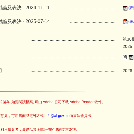
及表決 - 2024-11-11
.......................................
(表
及表決 - 2025-07-14
.......................................
(表
........................................................................
第30
2025-
........................................................................
期
........................................................................
2026-
儲存, 如要閱讀檔案, 可由 Adobe 公司下載 Adobe Reader 軟件。
何意見，可用書面或電郵方式
info@al.gov.mo
向立法會提出。
資料只供參考，最終以其正式公佈的印刷文本為準。