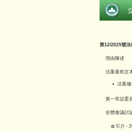
第12/2025
理由陳述
法案最初文本 -
法案修改
第一常設委員會 
全體會議討論
引介 - 2