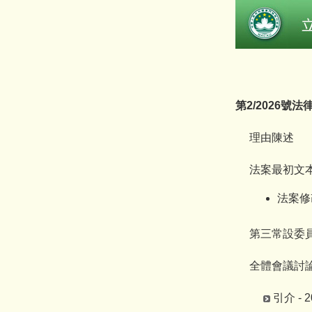
第2/2026號
理由陳述
法案最初文本 -
法案修改
第三常設委員會 
全體會議討論
引介 - 2