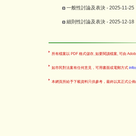
一般性討論及表決 - 2025-11-25
細則性討論及表決 - 2025-12-18
所有檔案以 PDF 格式儲存, 如要閱讀檔案, 可由 Adobe
如市民對法案有任何意見，可用書面或電郵方式
inf
本網頁所給予下載資料只供參考，最終以其正式公佈