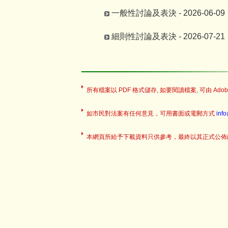
一般性討論及表決 - 2026-06-09
細則性討論及表決 - 2026-07-21
所有檔案以 PDF 格式儲存, 如要閱讀檔案, 可由 Adobe
如市民對法案有任何意見，可用書面或電郵方式
inf
本網頁所給予下載資料只供參考，最終以其正式公佈