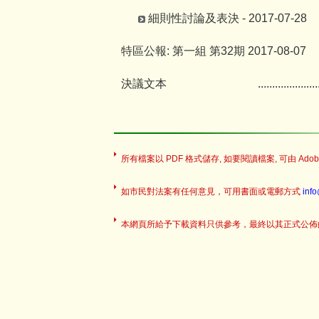
細則性討論及表決 - 2017-07-28
特區公報: 第一組 第32期 2017-08-07
決議文本
.....................
所有檔案以 PDF 格式儲存, 如要閱讀檔案, 可由 Adobe
如市民對法案有任何意見，可用書面或電郵方式
inf
本網頁所給予下載資料只供參考，最終以其正式公佈