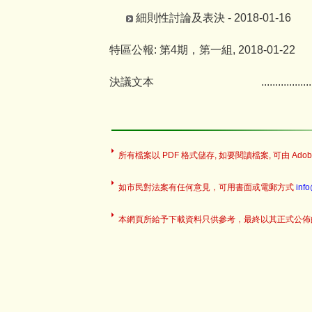
細則性討論及表決 - 2018-01-16
特區公報: 第4期，第一組, 2018-01-22
決議文本
..................
所有檔案以 PDF 格式儲存, 如要閱讀檔案, 可由 Adobe
如市民對法案有任何意見，可用書面或電郵方式
inf
本網頁所給予下載資料只供參考，最終以其正式公佈