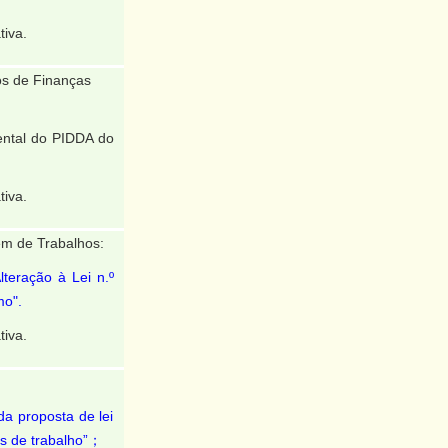
tiva.
s de Finanças
ntal do PIDDA do
tiva.
m de Trabalhos:
lteração à Lei n.º
mo".
tiva.
a proposta de lei
ões de trabalho”；