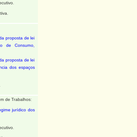
cutivo.
tiva.
a proposta de lei
sto de Consumo,
a proposta de lei
ência dos espaços
.
m de Trabalhos:
egime jurídico dos
cutivo.