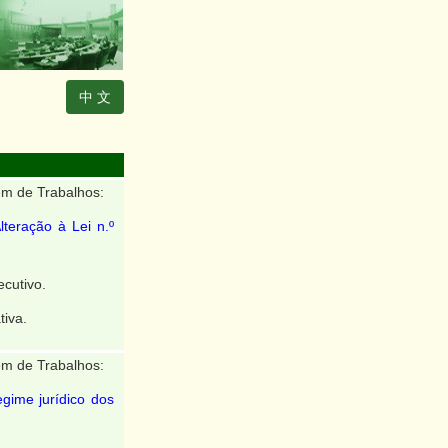
中 文
m de Trabalhos:
lteração à Lei n.º
cutivo.
tiva.
m de Trabalhos:
egime jurídico dos