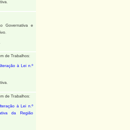
tiva.
o Governativa e
ivo.
.
m de Trabalhos:
lteração à Lei n.º
tiva.
m de Trabalhos:
lteração à Lei n.º
ativa da Região