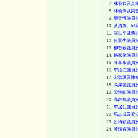
林發欽及黃家
林倫偉及梁普
顏奕恆議員於
黃浩彪、邱庭
崔世平及葉兆
何潤生議員於
柳智毅議員於
施家倫議員於
陳孝永議員於
李煥江議員於
宋碧琪及陳禮
高岸聲議員於
梁鴻細議員於
高錦輝議員於
李居仁議員於
馬志成及梁安
呂綺穎議員於
黃潔貞議員於