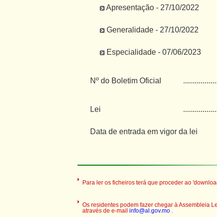
Apresentação - 27/10/2022
Generalidade - 27/10/2022
Especialidade - 07/06/2023
Nº do Boletim Oficial
.................
Lei
.................
Data de entrada em vigor da lei
Para ler os ficheiros terá que proceder ao 'downloa
Os residentes podem fazer chegar à Assembleia Legi
através de e-mail
info@al.gov.mo
.