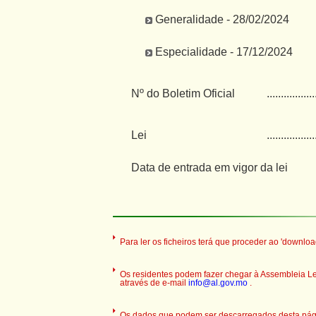
Generalidade - 28/02/2024
Especialidade - 17/12/2024
Nº do Boletim Oficial
.................
Lei
.................
Data de entrada em vigor da lei
Para ler os ficheiros terá que proceder ao 'downloa
Os residentes podem fazer chegar à Assembleia Legi
através de e-mail
info@al.gov.mo
.
Os dados que podem ser descarregados desta pági