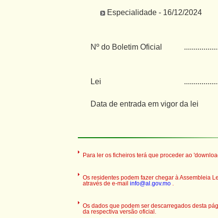
Especialidade - 16/12/2024
Nº do Boletim Oficial
.................
Lei
.................
Data de entrada em vigor da lei
Para ler os ficheiros terá que proceder ao 'downloa
Os residentes podem fazer chegar à Assembleia Legi
através de e-mail
info@al.gov.mo
.
Os dados que podem ser descarregados desta pági
da respectiva versão oficial.