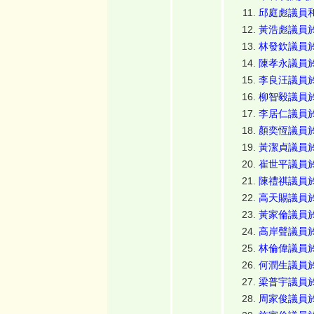
邱庭彪議員和
黃浩彪議員於
林發欽議員於
陳孝永議員於
李良汪議員於
柳智毅議員於
李居仁議員於
顏奕恆議員於
黃潔貞議員於
崔世平議員於
陳禮祺議員於
高天賜議員於
黃家倫議員於
高岸聲議員於
林倫偉議員於
何潤生議員於
梁普宇議員於
周家俊議員於