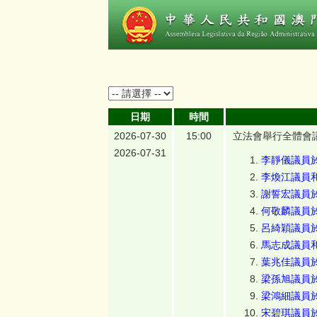
日期
時間
2026-07-30
15:00
立法會舉行全體會
2026-07-31
李靜儀議員於
李煥江議員和
謝誓宏議員於
何敬麟議員於
呂綺穎議員於
馬志成議員和
葉兆佳議員於
梁孫旭議員於
梁鴻細議員於
宋碧琪議員於