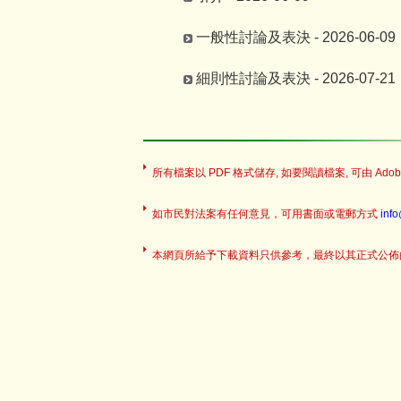
一般性討論及表決 - 2026-06-09
細則性討論及表決 - 2026-07-21
所有檔案以 PDF 格式儲存, 如要閱讀檔案, 可由 Adobe
如市民對法案有任何意見，可用書面或電郵方式
inf
本網頁所給予下載資料只供參考，最終以其正式公佈