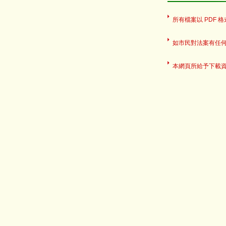
所有檔案以 PDF 格式
如市民對法案有任
本網頁所給予下載