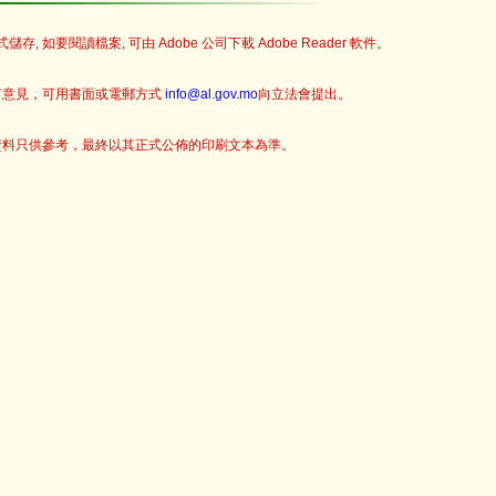
儲存, 如要閱讀檔案, 可由 Adobe 公司下載 Adobe Reader 軟件。
何意見，可用書面或電郵方式
info@al.gov.mo
向立法會提出。
資料只供參考，最終以其正式公佈的印刷文本為準。