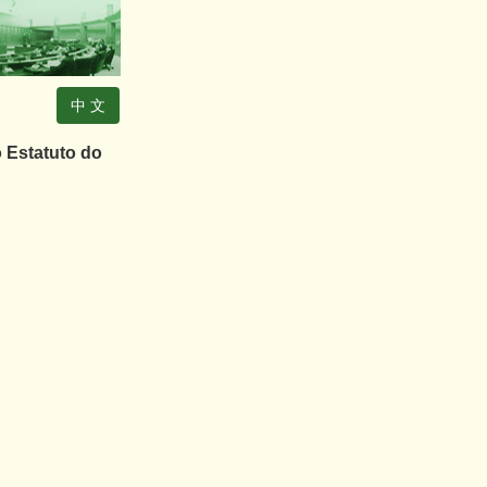
中 文
o Estatuto do