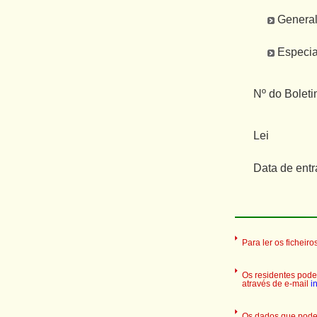
General
Especia
Nº do Boleti
Lei
Data de entr
Para ler os ficheir
Os residentes podem
através de e-mail
i
Os dados que podem