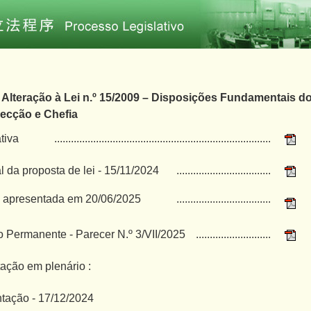
 - Alteração à Lei n.º 15/2009 – Disposições Fundamentais d
recção e Chefia
ativa
..............................................................................
al da proposta de lei - 15/11/2024
..................................
 apresentada em 20/06/2025
..................................
 Permanente - Parecer N.º 3/VII/2025
...........................
ação em plenário :
tação - 17/12/2024