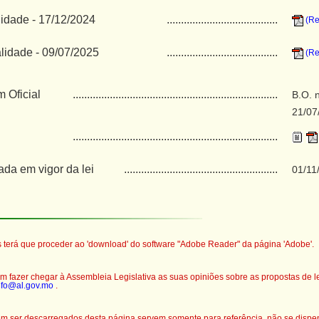
idade - 17/12/2024
.......................................
(Re
lidade - 09/07/2025
.......................................
(Re
m Oficial
........................................................................
B.O. n
21/07
........................................................................
ada em vigor da lei
......................................................
01/11
os terá que proceder ao 'download' do software "A
dobe Reader"
da página 'Adobe'.
 fazer chegar à Assembleia Legislativa as suas opiniões sobre as propostas de lei
nfo@al.gov.mo
.
 ser descarregados desta página servem somente para referência, não se dispe