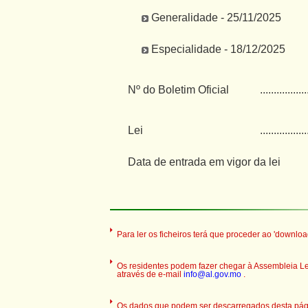
Generalidade - 25/11/2025
Especialidade - 18/12/2025
Nº do Boletim Oficial
.................
Lei
.................
Data de entrada em vigor da lei
Para ler os ficheiros terá que proceder ao 'downloa
Os residentes podem fazer chegar à Assembleia Legi
através de e-mail
info@al.gov.mo
.
Os dados que podem ser descarregados desta pági