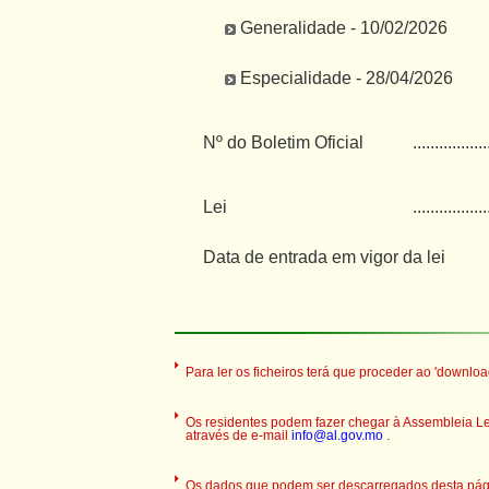
Generalidade - 10/02/2026
Especialidade - 28/04/2026
Nº do Boletim Oficial
.................
Lei
.................
Data de entrada em vigor da lei
Para ler os ficheiros terá que proceder ao 'downloa
Os residentes podem fazer chegar à Assembleia Legi
através de e-mail
info@al.gov.mo
.
Os dados que podem ser descarregados desta pági