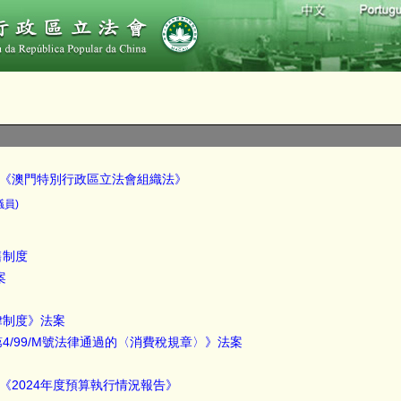
法律《澳門特別行政區立法會組織法》
議員)
售制度
案
律制度》法案
4/99/M號法律通過的〈消費稅規章〉》法案
審議《2024年度預算執行情況報告》