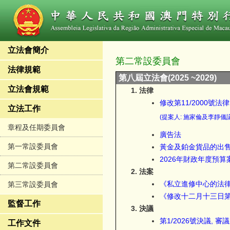
立法會簡介
第二常設委員會
法律規範
第八屆立法會(2025 ~2029)
立法會規範
法律
修改第11/2000號
立法工作
(提案人: 施家倫及李靜儀
章程及任期委員會
廣告法
第一常設委員會
黃金及鉑金貨品的出
2026年財政年度預算
第二常設委員會
法案
《私立進修中心的法
第三常設委員會
《修改十二月十三日第
監督工作
決議
第1/2026號決議, 
工作文件