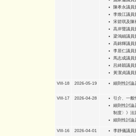
陳孝永議員於
李煥江議員於
宋碧琪及陳禮
高岸聲議員於
梁鴻細議員於
高錦輝議員於
李居仁議員於
馬志成議員於
呂綺穎議員於
黃潔貞議員於
VIII-18
2026-05-19
細則性討論
VIII-17
2026-04-28
引介、一般
細則性討論及
制度〉》法
細則性討論
VIII-16
2026-04-01
李靜儀議員於