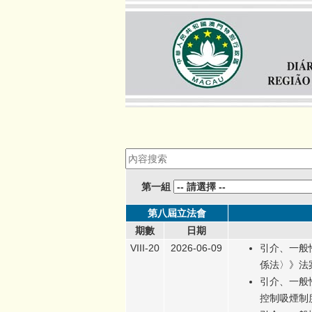
第一組
第八屆立法會
期數
日期
VIII-20
2026-06-09
引介、一般
係法〉》法
引介、一般
控制吸煙制