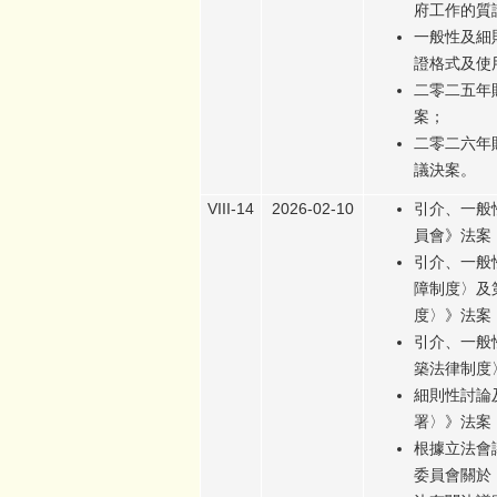
府工作的質
一般性及細
證格式及使
二零二五年
案；
二零二六年
議決案。
VIII-14
2026-02-10
引介、一般
員會》法案
引介、一般
障制度〉及第
度〉》法案
引介、一般性
築法律制度
細則性討論及
署〉》法案
根據立法會
委員會關於