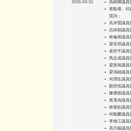
2026-03-31
高錦輝議員於
黃駿傑、邱
質詢；
高岸聲議員於
呂綺穎議員於
林倫偉議員於
梁安琪議員於
崔世平議員於
馬志成議員於
梁孫旭議員於
梁鴻細議員於
何潤生議員於
顏奕恆議員於
陳禮祺議員於
黃潔貞議員於
林發欽議員於
何敬麟議員於
李煥江議員於
高天賜議員於