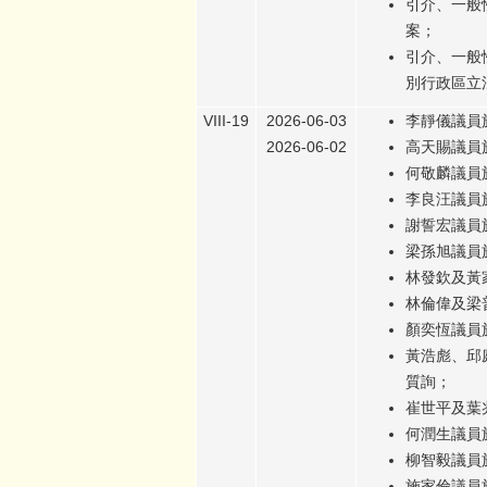
引介、一般
案；
引介、一般性
別行政區立
VIII-19
2026-06-03
李靜儀議員於
2026-06-02
高天賜議員於
何敬麟議員於
李良汪議員於
謝誓宏議員於
梁孫旭議員於
林發欽及黃家
林倫偉及梁
顏奕恆議員於
黃浩彪、邱
質詢；
崔世平及葉兆
何潤生議員於
柳智毅議員於
施家倫議員於