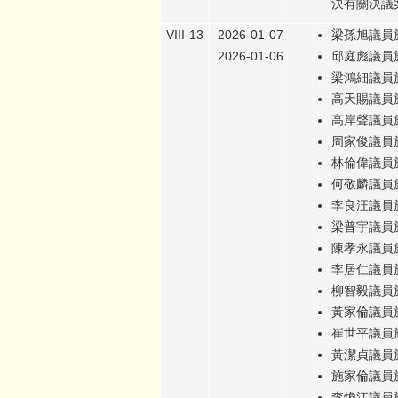
決有關決議
VIII-13
2026-01-07
梁孫旭議員於
2026-01-06
邱庭彪議員於
梁鴻細議員於
高天賜議員於
高岸聲議員於
周家俊議員於
林倫偉議員於
何敬麟議員於
李良汪議員於
梁普宇議員於
陳孝永議員於
李居仁議員於
柳智毅議員於
黃家倫議員於
崔世平議員於
黃潔貞議員於
施家倫議員於
李煥江議員於