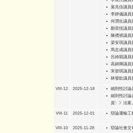
葉兆佳議員於
李靜儀議員於
何潤生議員於
顏奕恆議員於
陳禮祺議員於
梁安琪議員於
馬志成議員於
呂綺穎議員於
高錦輝議員於
宋碧琪議員於
林發欽議員於
VIII-12
2025-12-18
細則性討論
細則性討論
資〉》法案
VIII-11
2025-12-01
辯論運輸工
VIII-10
2025-11-28
辯論社會文