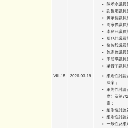
陳孝永議員於
謝誓宏議員於
黃家倫議員於
周家俊議員於
李良汪議員於
葉兆佳議員於
柳智毅議員於
施家倫議員於
宋碧琪議員於
梁普宇議員於
VIII-15
2026-03-19
細則性討論
法案；
細則性討論
度〉及第7
案；
細則性討論
細則性討論
一般性及細