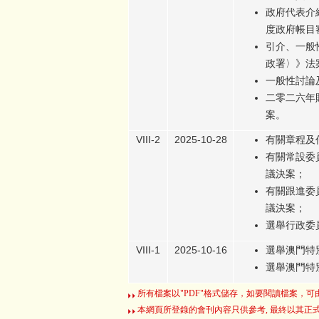
政府代表介紹
度政府帳目
引介、一般
政署〉》法
一般性討論
二零二六年
案。
VIII-2
2025-10-28
有關章程及
有關常設委
議決案；
有關跟進委
議決案；
選舉行政委
VIII-1
2025-10-16
選舉澳門特
選舉澳門特
所有檔案以"PDF"格式儲存，如要閱讀檔案，可由 
本網頁所登錄的會刊內容只供參考, 最終以其正