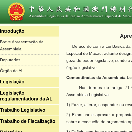
Introdução
Apre
Breve Apresentação da
De acordo com a Lei Básica da R
Assembleia
Especial de Macau, adiante desig
Deputados
goza de poder legislativo, sendo a
órgão legislativo.
Órgão da AL
Competências da Assembleia Leg
Legislação
Nos termos do artigo 71.º d
Legislação
Assembleia Legislativa:
regulamentadora da AL
1) Fazer, alterar, suspender ou re
Trabalho Legislativo
2) Examinar e aprovar a propost
Trabalho de Fiscalização
sobre a execução do orçamento a
3) Definir, com base na proposta 