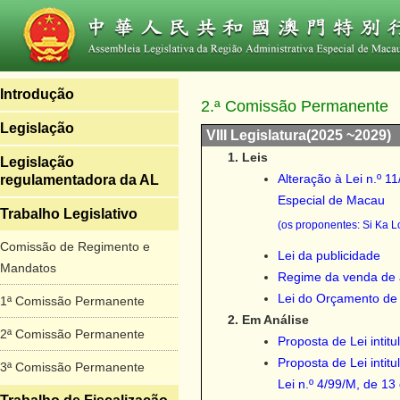
Introdução
2.ª Comissão Permanente
Legislação
VIII Legislatura(2025 ~2029)
Leis
Legislação
Alteração à Lei n.º 1
regulamentadora da AL
Especial de Macau
Trabalho Legislativo
(os proponentes: Si Ka L
Comissão de Regimento e
Lei da publicidade
Mandatos
Regime da venda de a
Lei do Orçamento de
1ª Comissão Permanente
Em Análise
2ª Comissão Permanente
Proposta de Lei intit
Proposta de Lei inti
3ª Comissão Permanente
Lei n.º 4/99/M, de 1