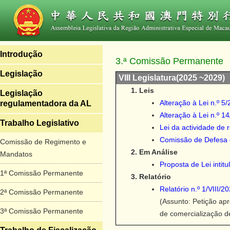
Introdução
3.ª Comissão Permanente
Legislação
VIII Legislatura(2025 ~2029)
Leis
Legislação
Alteração à Lei n.º 
regulamentadora da AL
Alteração à Lei n.º 1
Trabalho Legislativo
Lei da actividade de 
Comissão de Defesa 
Comissão de Regimento e
Em Análise
Mandatos
Proposta de Lei intit
1ª Comissão Permanente
Relatório
Relatório n.º 1/VIII
2ª Comissão Permanente
(Assunto: Petição ap
3ª Comissão Permanente
de comercialização 